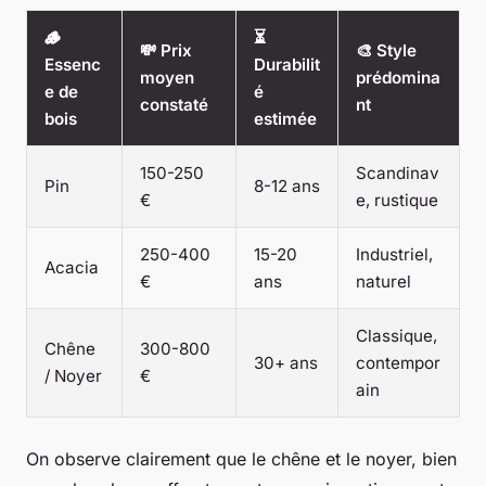
🪵
⏳
💸 Prix
🎨 Style
Essenc
Durabilit
moyen
prédomina
e de
é
constaté
nt
bois
estimée
150-250
Scandinav
Pin
8-12 ans
€
e, rustique
250-400
15-20
Industriel,
Acacia
€
ans
naturel
Classique,
Chêne
300-800
30+ ans
contempor
/ Noyer
€
ain
On observe clairement que le chêne et le noyer, bien